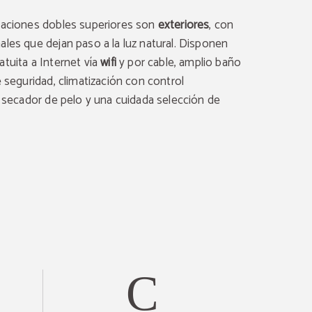
taciones dobles superiores son
exteriores
, con
ales que dejan paso a la luz natural. Disponen
tuita a Internet vía
wifi
y por cable, amplio baño
e seguridad, climatización con control
, secador de pelo y una cuidada selección de