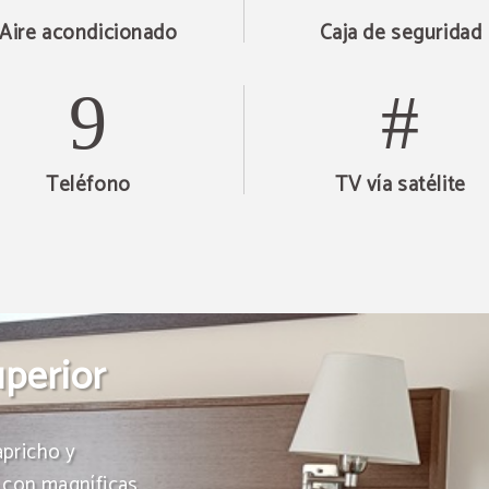
Aire acondicionado
Caja de seguridad
Teléfono
TV vía satélite
perior
apricho y
n con magníficas