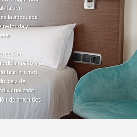
abitación
 es la adecuada.
a redonda y
sear.
iores son
ue dejan paso a la
tuita a Internet
do, caja de
ndividualizado,
ión de amenities.