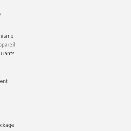
?
anisme
ppareil
ourants
sent
tockage