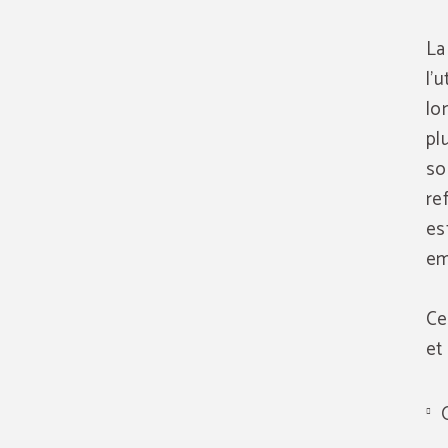
La
l'
lo
pl
so
re
es
em
Ce
et