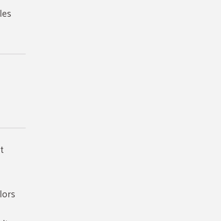
les
t
lors