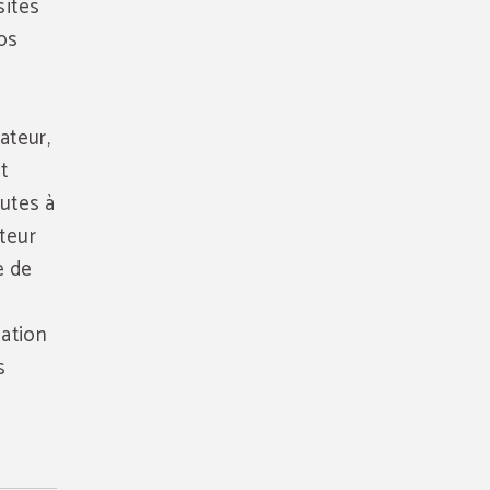
sites
vos
ateur,
t
nutes à
ateur
e de
sation
s