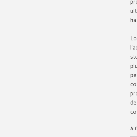
pr
ul
ha
Lo
l'
st
pl
pe
co
pr
de
co
A 