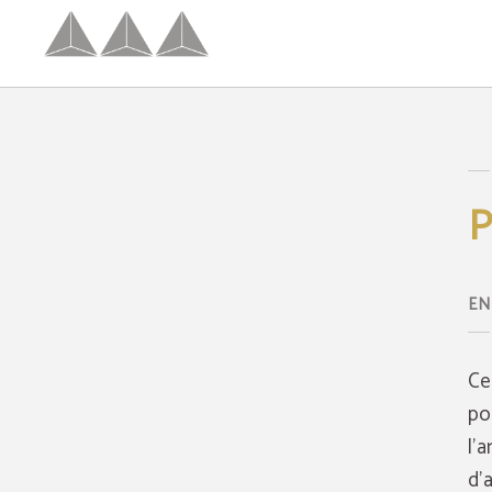
Politique de cookies de l'Hotel Palacio Congresos - Site officiel
P
EN
Ce
po
l'
d'