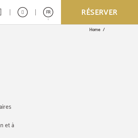
RÉSERVER
FR
Home
Español
English
aires
n et à