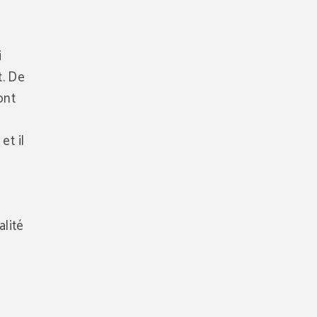
i
t. De
ont
et il
alité