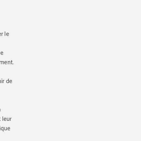
r le
ue
ement.
ir de
à
 leur
tique