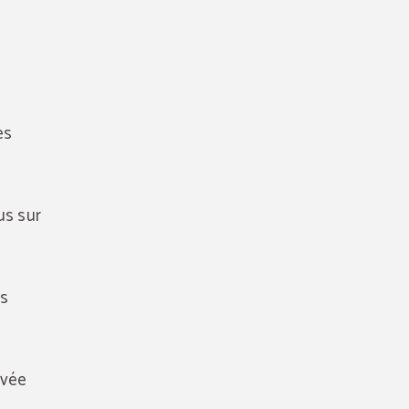
es
us sur
es
ivée