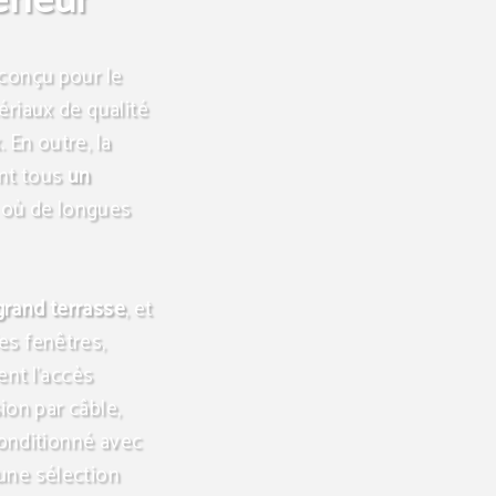
rieur
 conçu pour le
ériaux de qualité
 En outre, la
ont tous
un
, où de longues
grand terrasse
, et
es fenêtres,
ent l'accès
sion par câble,
 conditionné avec
une sélection