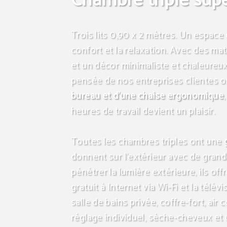
Chambre triple supe
Trois lits 0,90 x 2 mètres. Un espace
confort et la relaxation. Avec des mat
et un décor minimaliste et chaleureux.
pensée de nos entreprises clientes 
bureau et d'une chaise ergonomique
heures de travail devient un plaisir.
Toutes les chambres triples ont une
donnent sur l'extérieur avec de grand
pénétrer la lumière extérieure, ils offr
gratuit à Internet via Wi-Fi et la télévi
salle de bains privée, coffre-fort, air
réglage individuel, sèche-cheveux et 