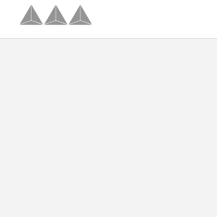
Titulo_Ventajas_Exclusivas del Hotel Palacio Congresos en Palencia. Web Ofici